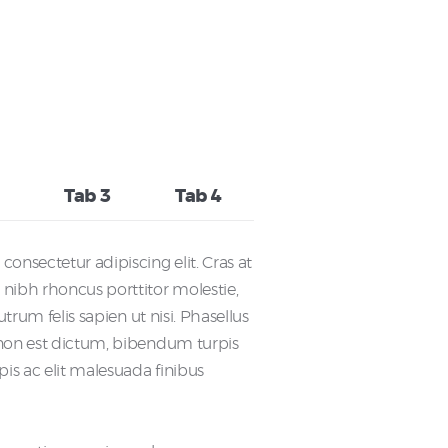
Tab 3
Tab 4
consectetur adipiscing elit. Cras at
 nibh rhoncus porttitor molestie,
rutrum felis sapien ut nisi. Phasellus
 non est dictum, bibendum turpis
pis ac elit malesuada finibus