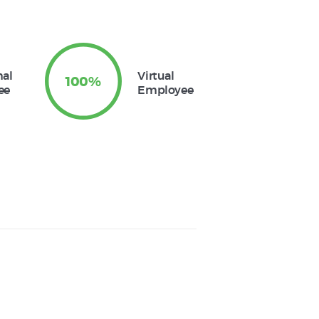
nal
Virtual
100%
ee
Employee