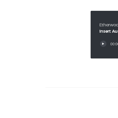
Etherwo
Insert Au
00:0