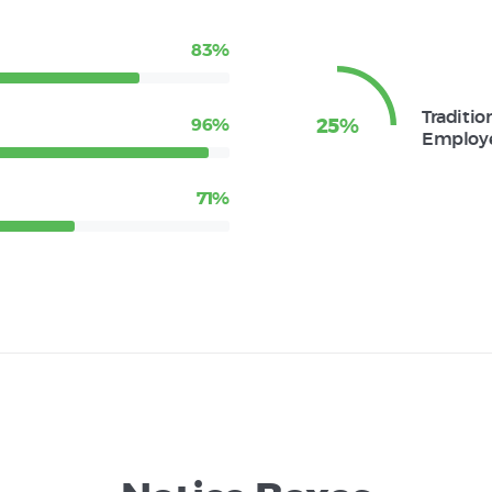
83%
Traditio
96%
25%
Employ
71%