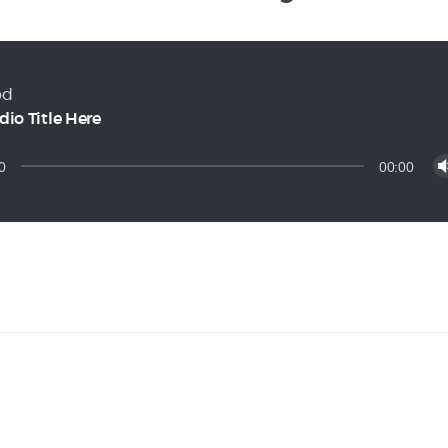
od
dio Title Here
0
00:00