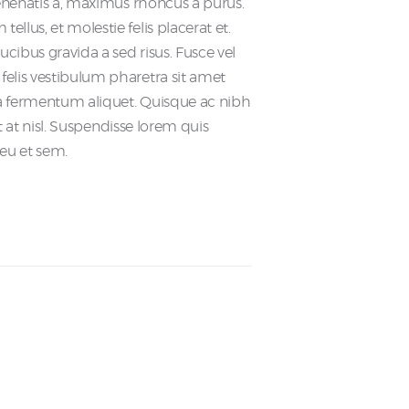
 venenatis a, maximus rhoncus a purus.
llus, et molestie felis placerat et.
aucibus gravida a sed risus. Fusce vel
felis vestibulum pharetra sit amet
a fermentum aliquet. Quisque ac nibh
get at nisl. Suspendisse lorem quis
 eu et sem.