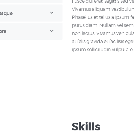
Fusce dui erat, sagittis sed
Vivamus aliquam vestibulum te
tesque
Phasellus et tellus a ipsum f
purus diam. Nullam vel sem 
ora
non lectus. Vivamus vehicul
at felis gravida et facilisis e
ipsum sollicitudin vulputate
Skills