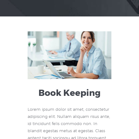
Book Keeping
Lorem ipsum dolor sit amet, consectetur
adipiscing elit. Nullam aliquam risus ante,
id tincidunt felis commodo non. In
blandit egestas metus at egestas. Class
aptent taciti sociosqu ad litora torquent